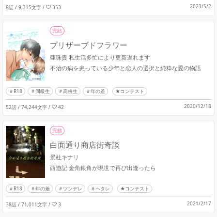
2023/5/2
8話 / 9,315文字
/
353
完結
プリザーブドフラワー
亜珠貴 私生活多忙により更新遅れます
不治の病を患っている少年と恋人の選択と純粋な愛の物語
R18
同級生
高校生
年の差
★コンテスト
2020/12/18
52話 / 74,244文字
/
42
完結
白面通り商店街奇談
景杜キナリ
西遊記 金角銀角が現世で再び出逢ったら
R18
年の差
ツンデレ
ヘタレ
★コンテスト
2021/2/17
38話 / 71,011文字
/
3