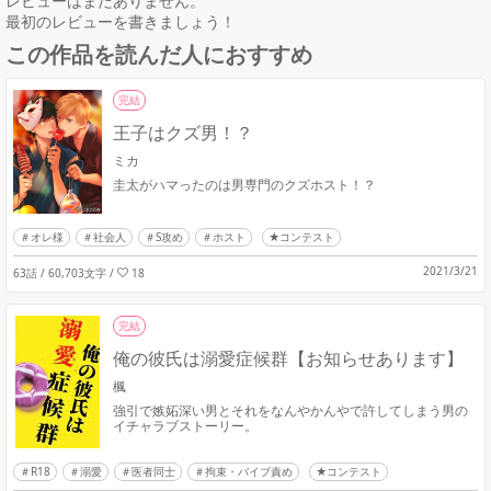
レビューはまだありません。
最初のレビューを書きましょう！
この作品を読んだ人におすすめ
完結
王子はクズ男！？
ミカ
圭太がハマったのは男専門のクズホスト！？
オレ様
社会人
S攻め
ホスト
★コンテスト
2021/3/21
63話 / 60,703文字
/
18
完結
俺の彼氏は溺愛症候群【お知らせあります】
楓
強引で嫉妬深い男とそれをなんやかんやで許してしまう男の
イチャラブストーリー。
R18
溺愛
医者同士
拘束・バイブ責め
★コンテスト