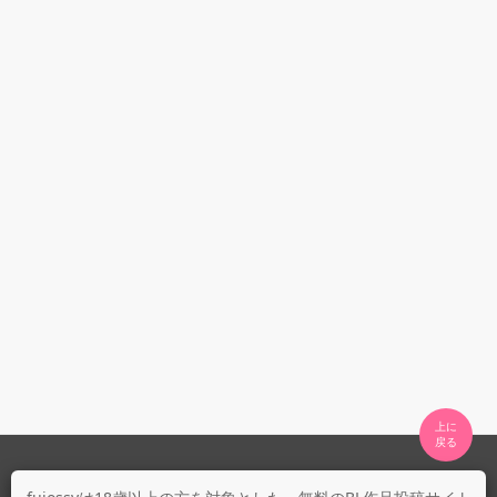
上に

fujossyについて