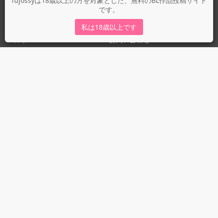
fujossyは18歳以上の方を対象とした、無料のBL作品投稿サイト
です。
運営会社
fujossy運営ブログ
私は18歳以上です
ヘルプ
お問い合わせ
ガイドライン
ガイドライン（投稿者）
ガイドライン（出版社）
初めての方に／安心安全への取り組み
fujossyをより楽しむために
利用規約とプライバシー
利用規約
プライバシーポリシー