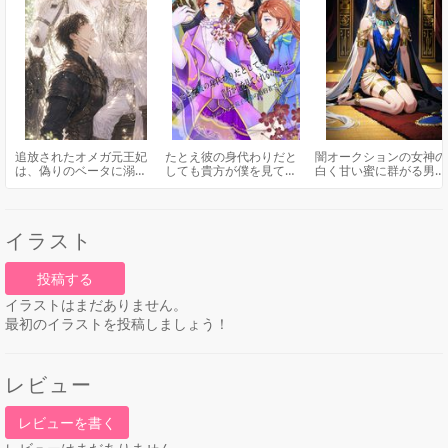
追放されたオメガ元王妃
たとえ彼の身代わりだと
闇オークションの女神の
は、偽りのベータに溺愛
しても貴方が僕を見てく
白く甘い蜜に群がる男達
される 〜君と交わし
れるのならば… 〜初恋のα
と女神が一途に愛した男
た、嘘と約束の境界線 〜
は双子の弟の婚約者でし
た〜
イラスト
投稿する
イラストはまだありません。
最初のイラストを投稿しましょう！
レビュー
レビューを書く