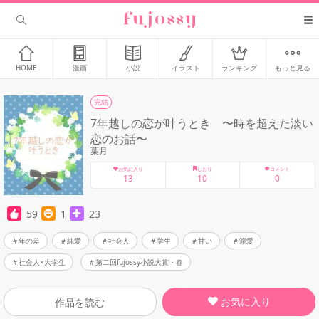
HOME
漫画
小説
イラスト
ランキング
もっと見る
完結
7年越しの恋が叶うとき 〜時を超えた淡い
恋のお話〜
葉月
お気に入り
しおり
コメント
13
10
0
59
1
23
年の差
純愛
社会人
学生
甘い
溺愛
社会人×大学生
第二回fujossy小説大賞・春
お気に入り
作品を読む