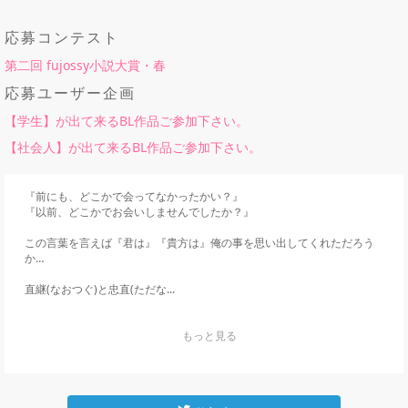
応募コンテスト
第二回 fujossy小説大賞・春
応募ユーザー企画
【学生】が出て来るBL作品ご参加下さい。
【社会人】が出て来るBL作品ご参加下さい。
『前にも、どこかで会ってなかったかい？』

『以前、どこかでお会いしませんでしたか？』

この言葉を言えば『君は』『貴方は』俺の事を思い出してくれただろう
か…

直継(なおつぐ)と忠直(ただな...
    もっと見る
