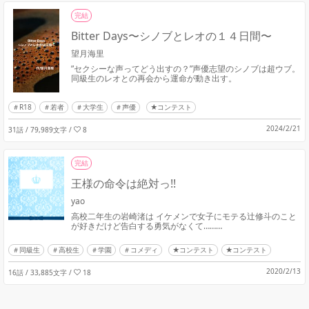
完結
Bitter Days〜シノブとレオの１４日間〜
望月海里
”セクシーな声ってどう出すの？”声優志望のシノブは超ウブ。
同級生のレオとの再会から運命が動き出す。
R18
若者
大学生
声優
★コンテスト
2024/2/21
31話 / 79,989文字
/
8
完結
王様の命令は絶対っ!!
yao
高校二年生の岩崎渚は イケメンで女子にモテる辻修斗のこと
が好きだけど告白する勇気がなくて………
同級生
高校生
学園
コメディ
★コンテスト
★コンテスト
2020/2/13
16話 / 33,885文字
/
18