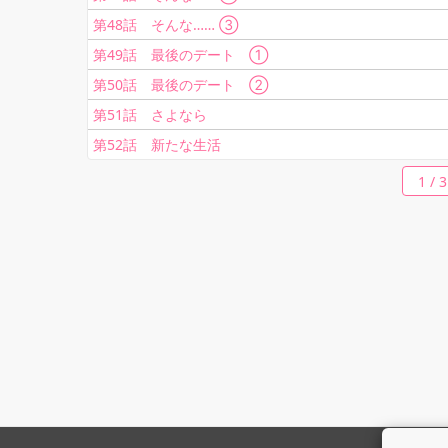
第48話 そんな…… ③
第49話 最後のデート ①
第50話 最後のデート ②
第51話 さよなら
第52話 新たな生活
1 / 3