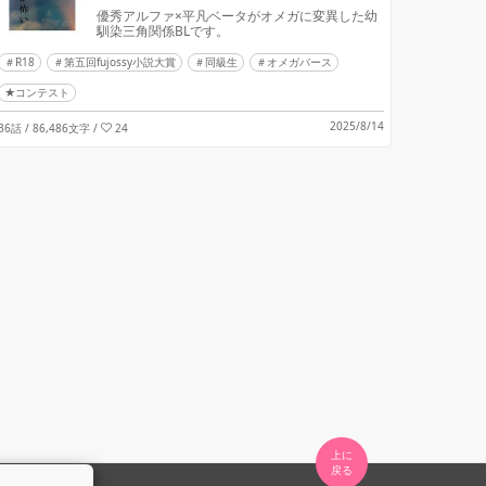
優秀アルファ×平凡ベータがオメガに変異した幼
馴染三角関係BLです。
R18
第五回fujossy小説大賞
同級生
オメガバース
★コンテスト
2025/8/14
36話 / 86,486文字
/
24
上に
