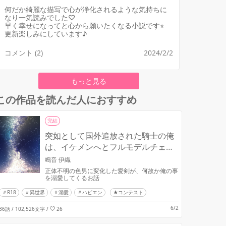
何だか綺麗な描写で心が浄化されるような気持ちに
なり一気読みでした♡
早く幸せになってと心から願いたくなる小説です⭐︎
更新楽しみにしています♪
コメント (2)
2024/2/2
もっと見る
この作品を読んだ人におすすめ
完結
突如として国外追放された騎士の俺
は、イケメンへとフルモデルチェン
ジした愛剣から偏愛されています。
鳴音 伊織
正体不明の色男に変化した愛剣が、何故か俺の事
を溺愛してくるお話
R18
異世界
溺愛
ハピエン
★コンテスト
6/2
36話 / 102,526文字
/
26