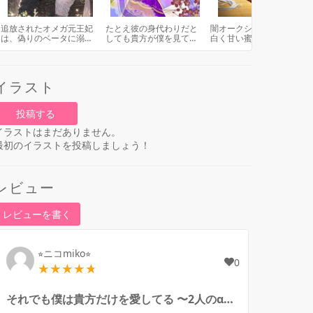
追放されたオメガ元王妃
たとえ彼の身代わりだと
闇オークションの女神の
は、偽りのベータに溺愛
しても貴方が僕を見てく
白く甘い蜜に群がる男達
される 〜君と交わし
れるのならば… 〜初恋のα
と女神が一途に愛した男
た、嘘と約束の境界線 〜
は双子の弟の婚約者でし
た〜
イラスト
投稿する
イラストはまだありません。
最初のイラストを投稿しましょう！
レビュー
レビューを書く
⭐︎ニコmiko⭐︎
0
それでも僕は貴方だけを愛してる 〜2人のαに愛されて〜のレビュー