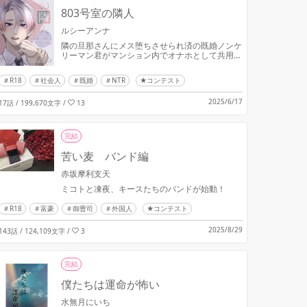
803号室の隣人
ルシーアンナ
隣の旦那さんにメス堕ちさせられ済の既婚ノンケ
リーマン君がマンション内でオナホとして共用さ
れる話
R18
社会人
既婚
NTR
★コンテスト
2025/6/17
17話 / 199,670文字
/
13
完結
苦い麦 バンド編
赤坂摩利支天
ミコトと凍夜、キースたちのバンドが始動！
R18
富豪
御曹司
外国人
★コンテスト
2025/8/29
143話 / 124,109文字
/
3
完結
僕たちは運命が怖い
水無月にいち