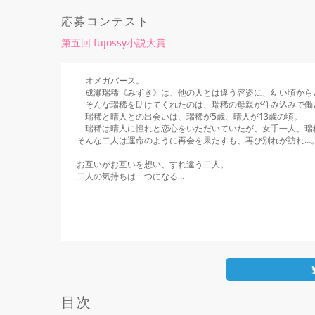
応募コンテスト
第五回 fujossy小説大賞
　オメガバース。

　成瀬瑞稀《みずき》は、他の人とは違う容姿に、幼い頃からい
　そんな瑞稀を助けてくれたのは、瑞稀の母親が住み込みで働
　瑞稀と晴人との出会いは、瑞稀が5歳、晴人が13歳の頃。

　瑞稀は晴人に憧れと恋心をいただいていたが、女手一人、瑞
そんな二人は運命のように再会を果たすも、再び別れが訪れ…。
お互いがお互いを想い、すれ違う二人。

二人の気持ちは一つになる...
    もっと見る

目次