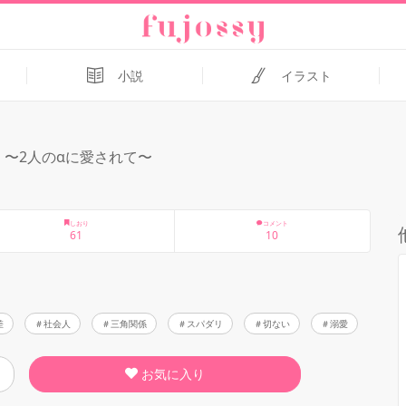
小説
イラスト
 〜2人のαに愛されて〜
しおり
コメント
61
10
差
社会人
三角関係
スパダリ
切ない
溺愛
お気に入り