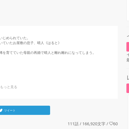
じめられていた。

いていたお屋敷の息子、晴人《はると》

稀を育てていた母親の再婚で晴人と離れ離れになってしまう。



ツイート
111話 / 166,920文字
/
60