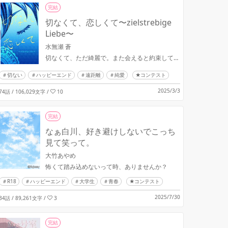
完結
切なくて、恋しくて〜zielstrebige
Liebe〜
水無瀬 蒼
切なくて、ただ綺麗で。また会えると約束して…
切ない
ハッピーエンド
遠距離
純愛
★コンテスト
2025/3/3
74話 / 106,029文字
/
10
完結
なぁ白川、好き避けしないでこっち
見て笑って。
大竹あやめ
怖くて踏み込めないって時、ありませんか？
R18
ハッピーエンド
大学生
青春
★コンテスト
2025/7/30
34話 / 89,261文字
/
3
完結