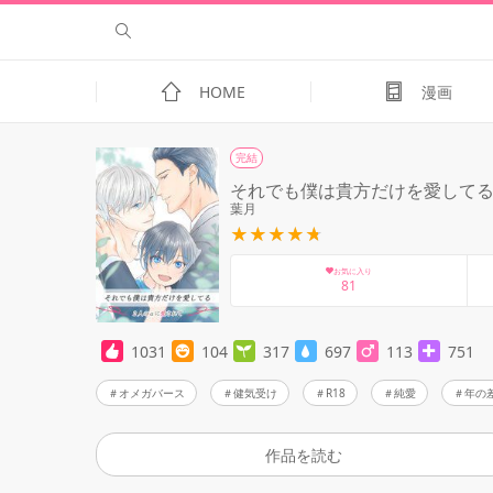
HOME
漫画
完結
それでも僕は貴方だけを愛してる
葉月
お気に入り
81
1031
104
317
697
113
751
オメガバース
健気受け
R18
純愛
年の
作品を読む