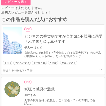
レビューを書く
レビューはまだありません。
最初のレビューを書きましょう！
この作品を読んだ人におすすめ
完結
ビジネスの番契約ですが欠陥αに不器用に溺愛
されて偽りΩは幸せです
子犬一 はぁて
欠陥品のα（狼上司）×完全無欠のΩ（大型犬部下）その行為
は同情からくるものか、あるいは羨望からか。
R18
わんこ受け
社会人BL
溺愛
★コンテスト
1/5
75話 / 134,456文字
/
25
完結
妖狐と魅惑の遊戯
夢咲まゆ
九本の尻尾を持つ妖狐と、ごく普通（？）の青年とのお
話……。