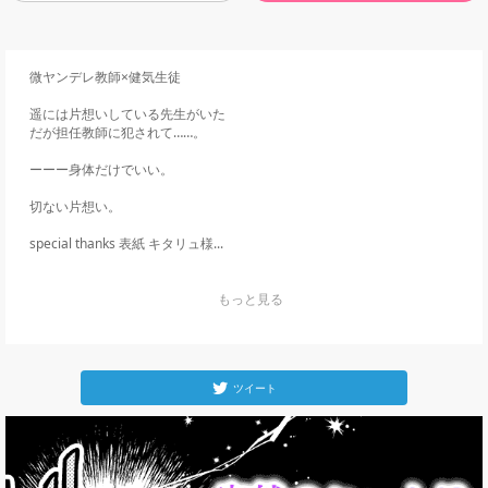
微ヤンデレ教師×健気生徒

遥には片想いしている先生がいた

だが担任教師に犯されて……。

ーーー身体だけでいい。

切ない片想い。

special thanks 表紙 キタリュ様...
    もっと見る

ツイート