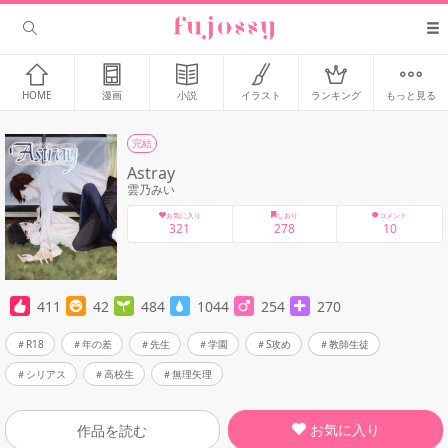
HOME
漫画
小説
イラスト
ランキング
もっと見る
完結
Astray
雲乃みい
お気に入り
しおり
コメント
321
278
10
411
42
484
1044
254
270
R18
年の差
先生
学園
S攻め
教師生徒
シリアス
高校生
無理矢理
お気に入り
作品を読む