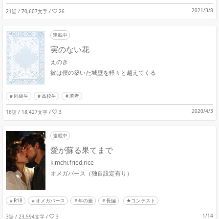
2021/3/8
21話 / 70,607文字
/
26
連載中
実のない花
えのき
彼は僕の築いた城壁を軽々と越えてくる
同級生
高校生
若者
2020/4/3
16話 / 18,427文字
/
3
連載中
愛が蘇る果てまで
kimchi.fried.rice
オメガバース（独自設定有り）
R18
オメガバース
年の差
長編
★コンテスト
1/14
3話 / 23,594文字
/
3