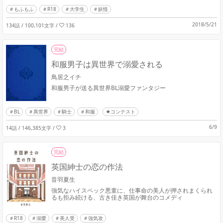
もふもふ
R18
大学生
妖怪
2018/5/21
134話 / 100,101文字
/
136
完結
和服男子は異世界で溺愛される
鳥居之イチ
和服男子が送る異世界BL溺愛ファンタジー
BL
異世界
騎士
和服
★コンテスト
6/9
14話 / 146,385文字
/
3
完結
英国紳士の恋の作法
音羽夏生
強気なハイスペック悪童に、仕事命の美人が押されまくられ
るも拒み続ける、古き佳き英国が舞台のコメディ
R18
溺愛
美人受
強気攻