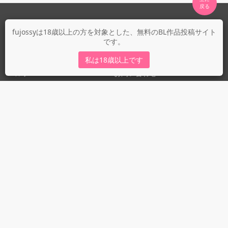
fujossyについて
fujossyは18歳以上の方を対象とした、無料のBL作品投稿サイト
です。
運営会社
fujossy運営ブログ
私は18歳以上です
ヘルプ
お問い合わせ
ガイドライン
ガイドライン（投稿者）
ガイドライン（出版社）
初めての方に／安心安全への取り組み
fujossyをより楽しむために
利用規約とプライバシー