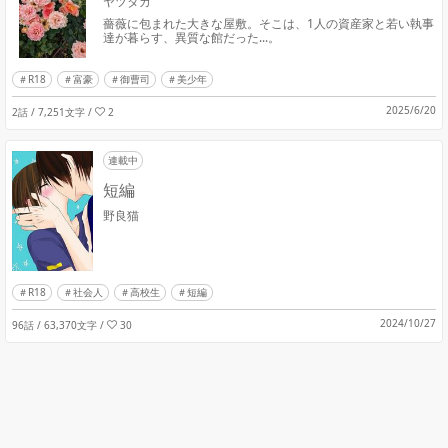
ヤツタカ
薔薇に包まれた大きな屋敷。そこは、1人の資産家と若い執事
達が暮らす、異質な館だった...。
R18
富豪
御曹司
美少年
2025/6/20
2話 / 7,251文字
/
2
連載中
短編
野良猫
R18
社会人
高校生
短編
2024/10/27
96話 / 63,370文字
/
30