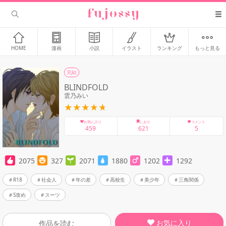
HOME
漫画
小説
イラスト
ランキング
もっと見る
完結
BLINDFOLD
雲乃みい
お気に入り
しおり
コメント
459
621
5
2075
327
2071
1880
1202
1292
R18
社会人
年の差
高校生
美少年
三角関係
S攻め
スーツ
お気に入り
作品を読む