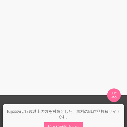
上に

fujossyについて
fujossyは18歳以上の方を対象とした、無料のBL作品投稿サイト
です。
運営会社
fujossy運営ブログ
私は18歳以上です