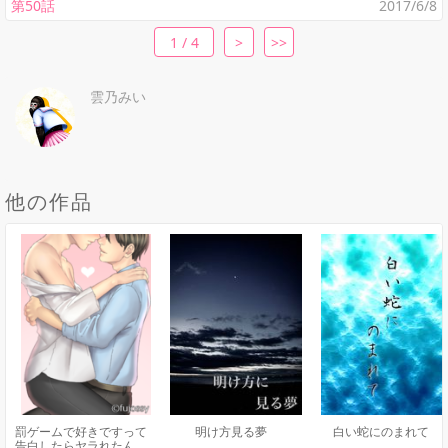
第50話
2017/6/8
1 / 4
>
>>
雲乃みい
他の作品
罰ゲームで好きですって
明け方見る夢
白い蛇にのまれて
告白したらヤラれたんだ