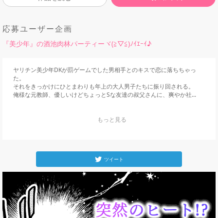
応募ユーザー企画
『美少年』の酒池肉林パーティーヾ(≧▽≦)ﾉｲｴｰｲ♪
ヤリチン美少年DKが罰ゲームでした男相手とのキスで恋に落ちちゃっ
た。

それをきっかけにひとまわりも年上の大人男子たちに振り回される。

俺様な元教師、優しいけどちょっとSな友達の叔父さんに、爽やか社...
    もっと見る

ツイート