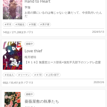
Hand to Heart
亨珈
お前の隣にいるのは俺じゃないと嫌だって、今頃気付いたん
だ
R18
同級生
学園
男子寮
2024/5/13
145話 / 271,288文字
/
5
連載中
Love thief
桜月琥珀
【Ｒ１８】無愛想エース部長×強気平凡部下のツンデレ恋愛
社会人
リーマン
Ｒ18
上司×部下
2020/2/6
68話 / 50,451文字
/
113
連載中
薔薇屋敷の執事たち