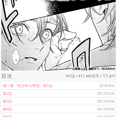
目次
191話 / 411,465文字
/
1,871
第一夜「性少年の苦悩」第1話
2018/4/6
第2話
2017/5/28
第3話
2017/5/28
第4話
2017/5/28
第5話
2017/5/29