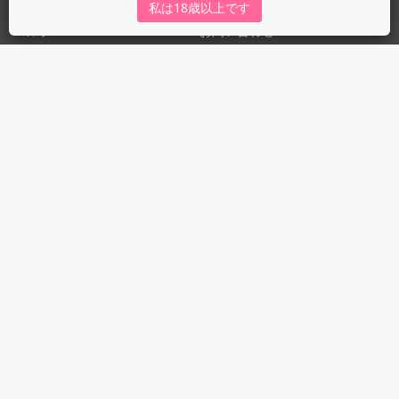
私は18歳以上です
ヘルプ
お問い合わせ
ガイドライン
ガイドライン（投稿者）
ガイドライン（出版社）
初めての方に／安心安全への取り組み
fujossyをより楽しむために
利用規約とプライバシー
利用規約
プライバシーポリシー
© 2017 MUGENUP inc.