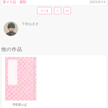
第４５話 露顕
2025/9/14
1 / 3
>
>>
千燈ねぎぎ
他の作品
浮世渡らば