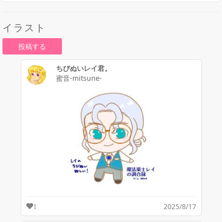
イラスト
投稿する
ちびぬいレイ君。
蜜音-mitsune-
2025/8/17
1