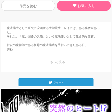
お気に入り
作品を読む
魔法薬士として研究に没頭する大学院生・レイには、ある秘密があっ
た。

それは、「魔力回路の欠陥」という魔法使いとして致命的な体質。

伝説の魔術師である祖母の魔法薬店を手伝いにきたある日、

訪ね...
    もっと見る

ツイート