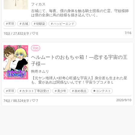
フィカス
古城にて、毎夜、僕の身体を触る騎士団長の亡霊。守紋様師
は僕の全身に蔦の紋様を描き込んでいく。
R18
古城
幼馴染
ハッピーエンド
7/16
10話 / 27,832文字
/
0
完結
ヘルムートのおもちゃ箱！―恋する宇宙の王
子様―
狗嵜ネムリ
【元ヤン地球人×好奇心旺盛な宇宙人】身分差も生まれた星
も、愛があれば関係ないんです！宇宙ラブコメＢＬ
R18
カタコト丁寧語受け
美少年
攻め視点
★コンテスト
2020/9/10
74話 / 88,524文字
/
7