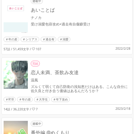
連載中
あいことば
ナノカ
受け溺愛包容攻め×過去有自傷癖受け
年の差
シリアス
過去有
溺愛
2022/2/28
57話 / 51,459文字
/
107
完結
恋人未満、茶飲み友達
温風
ズルくて弱くて自己防衛の浅知恵だけはある。こんな自分に
佐久良と付き合う価値はあるんだろうか？
R18
年の差
大学生
年下攻め
2023/2/18
14話 / 36,220文字
/
7
連載中
番外編 @ぬくもり