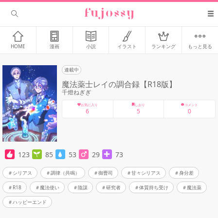
HOME
漫画
小説
イラスト
ランキング
もっと見る
連載中
魔法薬士レイの調合録【R18版】
千燈ねぎぎ
お気に入り
しおり
コメント
6
5
0
123
85
53
29
73
シリアス
調律（共鳴）
御曹司
甘々シリアス
身分差
R18
魔法使い
陰謀
研究者
体質持ち受け
魔法薬
ハッピーエンド