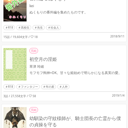
kei
ぬくもりの番外編を集めたものです。
R18
高校生
先生
社会人
2018/9/11
15話 / 19,604文字
/
18
完結
初空月の淫姫
草津 玲緒
モフモフ狗神×DK。甘々な姫始めで明らかになる真実の愛。
R18
ファンタジー
年の差
人外
2019/1/4
3話 / 27,558文字
/
58
完結
幼馴染の守紋様師が、騎士団長の亡霊から僕
の貞操を守る