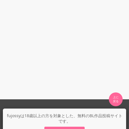
上に

fujossyについて
fujossyは18歳以上の方を対象とした、無料のBL作品投稿サイト
です。
運営会社
fujossy運営ブログ