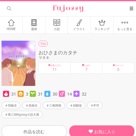
HOME
漫画
小説
イラスト
ランキング
もっと見る
完結
おひさまのカタチ
マネキ
お気に入り
しおり
コメント
11
7
0
31
3
31
30
14
32
同級生
高校生
三角関係
幼馴染
R18
第三回fujossy小説大賞
お気に入り
作品を読む