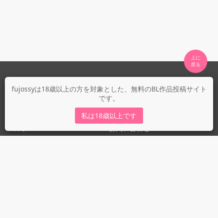
上に

fujossyについて
fujossyは18歳以上の方を対象とした、無料のBL作品投稿サイト
です。
運営会社
fujossy運営ブログ
私は18歳以上です
ヘルプ
お問い合わせ
ガイドライン
ガイドライン（投稿者）
ガイドライン（出版社）