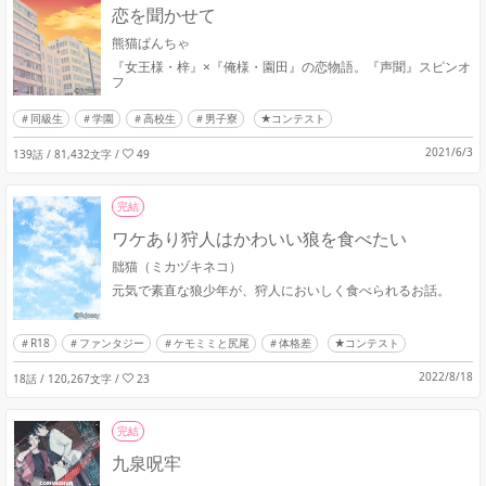
恋を聞かせて
熊猫ぱんちゃ
『女王様・梓』×『俺様・園田』の恋物語。『声聞』スピンオ
フ
同級生
学園
高校生
男子寮
★コンテスト
2021/6/3
139話 / 81,432文字
/
49
完結
ワケあり狩人はかわいい狼を食べたい
朏猫（ミカヅキネコ）
元気で素直な狼少年が、狩人においしく食べられるお話。
R18
ファンタジー
ケモミミと尻尾
体格差
★コンテスト
2022/8/18
18話 / 120,267文字
/
23
完結
九泉呪牢