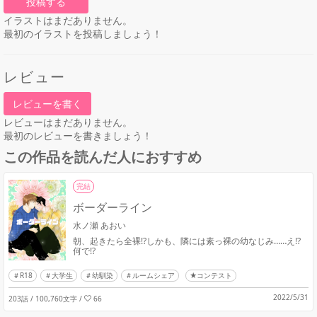
投稿する
イラストはまだありません。
最初のイラストを投稿しましょう！
レビュー
レビューを書く
レビューはまだありません。
最初のレビューを書きましょう！
この作品を読んだ人におすすめ
完結
ボーダーライン
水ノ瀬 あおい
朝、起きたら全裸!?しかも、隣には素っ裸の幼なじみ……え!?
何で!?
R18
大学生
幼馴染
ルームシェア
★コンテスト
2022/5/31
203話 / 100,760文字
/
66