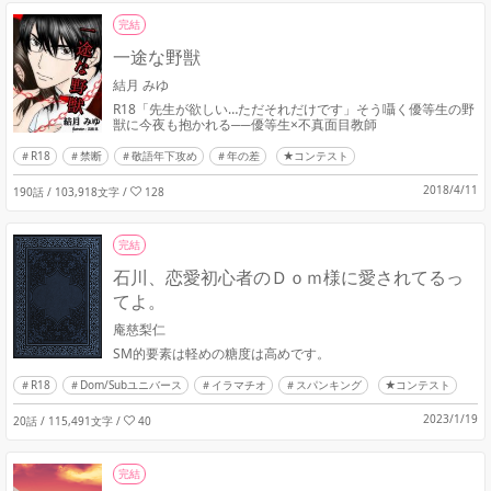
完結
一途な野獣
結月 みゆ
R18「先生が欲しい…ただそれだけです」そう囁く優等生の野
獣に今夜も抱かれる──優等生×不真面目教師
R18
禁断
敬語年下攻め
年の差
★コンテスト
2018/4/11
190話 / 103,918文字
/
128
完結
石川、恋愛初心者のＤｏｍ様に愛されてるっ
てよ。
庵慈梨仁
SM的要素は軽めの糖度は高めです。
R18
Dom/Subユニバース
イラマチオ
スパンキング
★コンテスト
2023/1/19
20話 / 115,491文字
/
40
完結