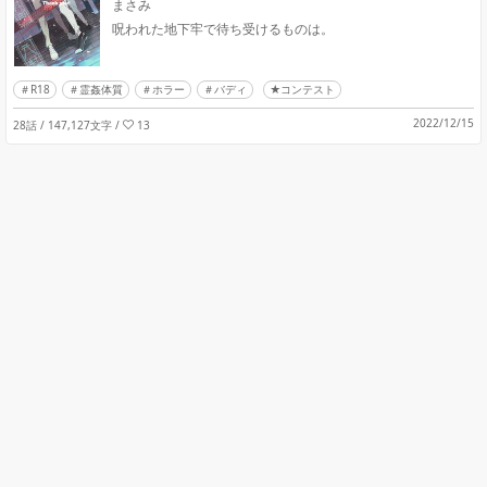
まさみ
呪われた地下牢で待ち受けるものは。
R18
霊姦体質
ホラー
バディ
★コンテスト
2022/12/15
28話 / 147,127文字
/
13