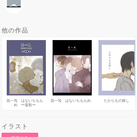
他の作品
花一匁 はないちもん
花一匁 はないちもんめ
たからもの探し
め 〜返歌〜
イラスト