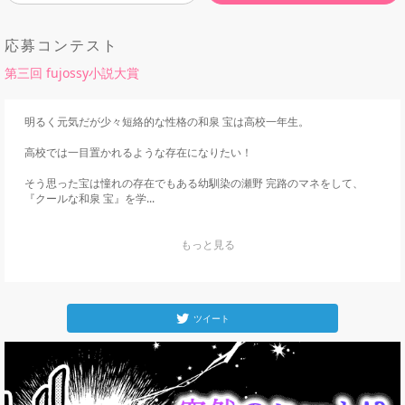
応募コンテスト
第三回 fujossy小説大賞
明るく元気だが少々短絡的な性格の和泉 宝は高校一年生。

高校では一目置かれるような存在になりたい！

そう思った宝は憧れの存在でもある幼馴染の瀬野 完路のマネをして、
『クールな和泉 宝』を学...
    もっと見る

ツイート