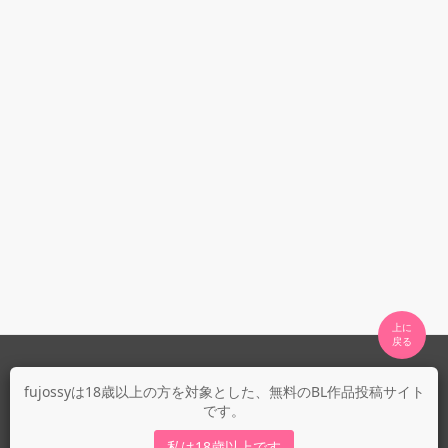
上に

fujossyについて
fujossyは18歳以上の方を対象とした、無料のBL作品投稿サイト
です。
運営会社
fujossy運営ブログ
私は18歳以上です