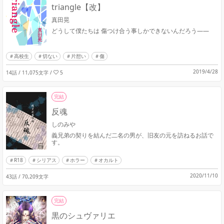
triangle【改】
真田晃
どうして僕たちは 傷つけ合う事しかできないんだろう――
高校生
切ない
片想い
傷
2019/4/28
14話 / 11,075文字
/
5
完結
反魂
しのみや
義兄弟の契りを結んだ二名の男が、旧友の元を訪ねるお話で
す。
R18
シリアス
ホラー
オカルト
2020/11/10
43話 / 70,209文字
完結
黒のシュヴァリエ