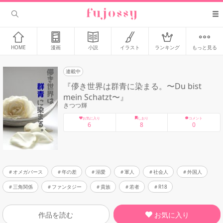
HOME
漫画
小説
イラスト
ランキング
もっと見る
連載中
『儚き世界は群青に染まる。〜Du bist
mein Schatzt〜』
きつつ輝
お気に入り
しおり
コメント
6
8
0
オメガバース
年の差
溺愛
軍人
社会人
外国人
三角関係
ファンタジー
貴族
若者
R18
お気に入り
作品を読む