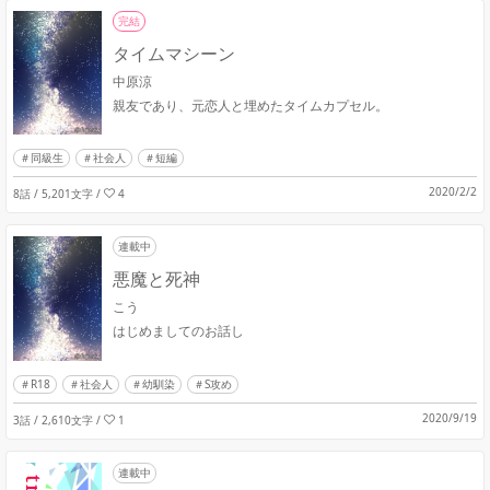
完結
タイムマシーン
中原涼
親友であり、元恋人と埋めたタイムカプセル。
同級生
社会人
短編
2020/2/2
8話 / 5,201文字
/
4
連載中
悪魔と死神
こう
はじめましてのお話し
R18
社会人
幼馴染
S攻め
2020/9/19
3話 / 2,610文字
/
1
連載中