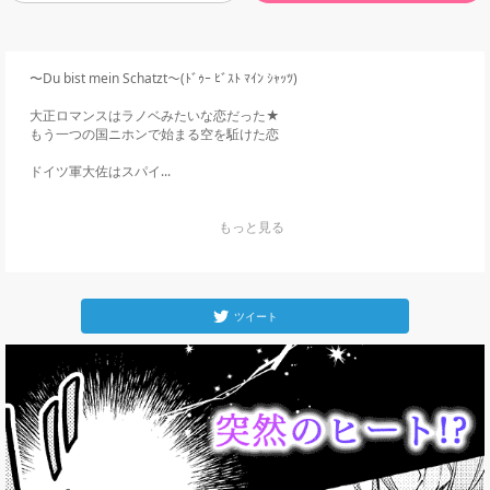
〜Du bist mein Schatzt〜(ﾄﾞｩｰ ﾋﾞｽﾄ ﾏｲﾝ ｼｬｯﾂ)

大正ロマンスはラノベみたいな恋だった★

もう一つの国ニホンで始まる空を駈けた恋

ドイツ軍大佐はスパイ...
    もっと見る

ツイート