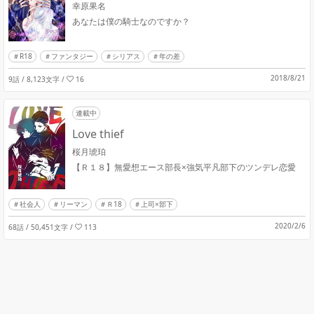
幸原果名
あなたは僕の騎士なのですか？
R18
ファンタジー
シリアス
年の差
2018/8/21
9話 / 8,123文字
/
16
連載中
Love thief
桜月琥珀
【Ｒ１８】無愛想エース部長×強気平凡部下のツンデレ恋愛
社会人
リーマン
Ｒ18
上司×部下
2020/2/6
68話 / 50,451文字
/
113