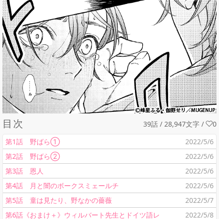
目次
39話 / 28,947文字
/
0
第1話 野ばら①
2022/5/6
第2話 野ばら②
2022/5/6
第3話 恩人
2022/5/6
第4話 月と闇のボークスミェールチ
2022/5/6
第5話 童は見たり、野なかの薔薇
2022/5/7
第6話《おまけ＋》ウィルバート先生とドイツ語レ
2022/5/8