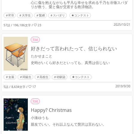
心に傷を抱えながらも平凡な幸せを求める千乃を冷徹スパダ
リが救う、愛と傷が交差する救済物語。
R18
大学生
緊縛
スパダリ
★コンテスト
2025/10/21
57話 / 196,186文字
/
23
完結
好きだって言われたって、信じられない
たかせまこと
史時がいくら好きだといっても、真秀は信じない
女装
同級生
高校生
幼馴染
★コンテスト
2019/9/30
5話 / 8,634文字
/
17
完結
Happy? Christmas
小湊ゆうも
親友でいい。それ以上なんて贅沢は言わない。