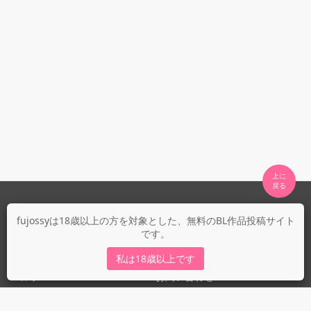
上に

fujossyについて
fujossyは18歳以上の方を対象とした、無料のBL作品投稿サイト
です。
運営会社
fujossy運営ブログ
私は18歳以上です
ヘルプ
お問い合わせ