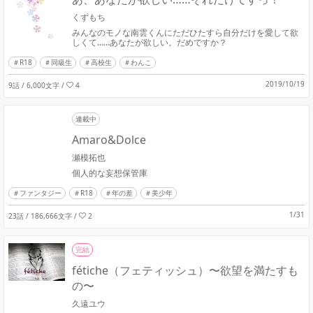
くずもち
みんなのモノな南雲くんにただひたすら自分だけを愛して欲
しくて……あなたが欲しい。だめですか？
R18
同級生
高校生
わんこ
2019/10/19
9話 / 6,000文字
/
4
連載中
Amaro&Dolce
瀬模拓也
個人的な妄想保管庫
ファンタジー
R18
年の差
美少年
1/31
23話 / 186,666文字
/
2
完結
fétiche（フェティッシュ）〜欲望を満たすも
の〜
久遠ユウ