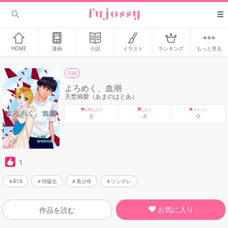
HOME
漫画
小説
イラスト
ランキング
もっと見る
完結
よろめく、血潮
天埜鳩愛（あまのはとあ）
お気に入り
しおり
コメント
6
4
0
1
R18
同級生
美少年
ツンデレ
お気に入り
作品を読む