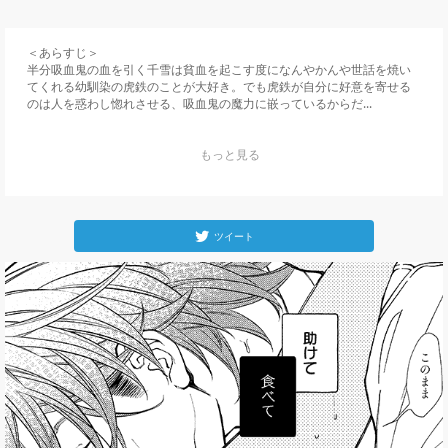
＜あらすじ＞

半分吸血鬼の血を引く千雪は貧血を起こす度になんやかんや世話を焼い
てくれる幼馴染の虎鉄のことが大好き。でも虎鉄が自分に好意を寄せる
のは人を惑わし惚れさせる、吸血鬼の魔力に嵌っているからだ...
    もっと見る

ツイート