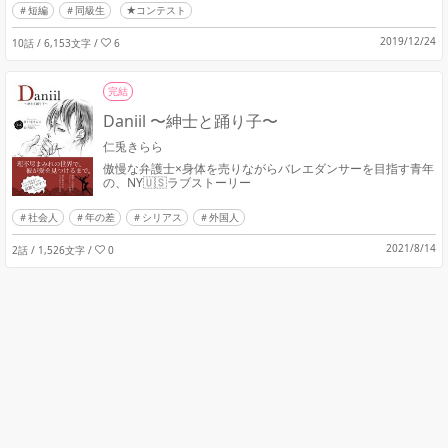
短編
同級生
★コンテスト
2019/12/24
10話 / 6,153文字
/
6
完結
Daniil 〜紳士と踊り子〜
仁兎きらら
傲慢な弁護士×身体を売りながらバレエダンサーを目指す青年
の、NY🇺🇸ラブストーリー
社会人
年の差
シリアス
外国人
2021/8/14
2話 / 1,526文字
/
0