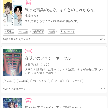
完結
綴った言葉の先で、キミとのこれからを。
小湊ゆうも
手紙で繋がるオムニバス形式のお話です。
同級生
年の差
先輩後輩
短編
★コンテスト
7/19
80話 / 99,651文字
/
2
完結
夜明けのファジーネーブル
藤音鴻（ふじねこ）
大学生と幽霊が共に生きていくと決意。各々が自分の正しい
と思う道を選んだ結果は……
大学生
幼馴染
ファンタジー
祓い屋
★コンテスト
4/28
45話 / 69,038文字
/
0
完結
囚われ王子は焔の王に寵愛される