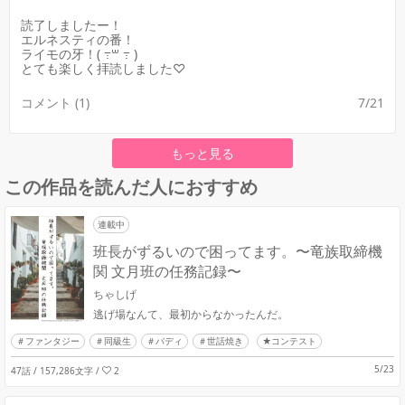
読了しましたー！
エルネスティの番！
ライモの牙！( ߹꒳ ߹ )
とても楽しく拝読しました♡
コメント (1)
7/21
もっと見る
この作品を読んだ人におすすめ
連載中
班長がずるいので困ってます。〜竜族取締機
関 文月班の任務記録〜
ちゃしげ
逃げ場なんて、最初からなかったんだ。
ファンタジー
同級生
バディ
世話焼き
★コンテスト
5/23
47話 / 157,286文字
/
2