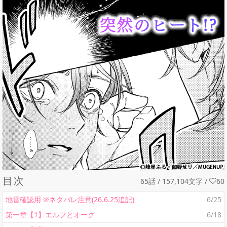
目次
65話 / 157,104文字
/
60
地雷確認用 ※ネタバレ注意(26.6.25追記)
6/25
第一章【1】エルフとオーク
6/18