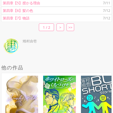
第四章【5】授かる理由
7/11
第四章【6】髪の色
7/12
第四章【7】物語
7/12
1 / 2
>
>>
雉村由壱
他の作品