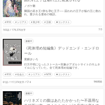
ノガケ雛
隣国の若き王×卵を孕む王子── 囚われの王子が焔の王に救わ
れ、愛される運命の物語。
R18
シリアス
美少年
王様
★コンテスト
7/3
165話 / 179,376文字
連載中
《死体埋め短編集》デッドエンド・エンドロ
ール
黄鱗きいろ
行方不明になったストーカー対象がアダルトサイトのサムネ
イルになっていた。全て死体埋め短編です。
R18
社会人
シリアス
NTR
★コンテスト
9時間前
61話 / 117,374文字
/
4
連載中
ハリネズミの腹はあたたかかった〜不器用な