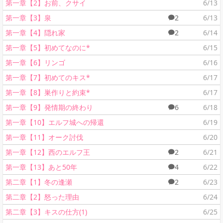
第一章【2】お前、クサイ
6/13
第一章【3】泉
2
6/13
第一章【4】隠れ家
2
6/14
第一章【5】初めてなのに*
6/15
第一章【6】リンゴ
6/16
第一章【7】初めてのキス*
6/17
第一章【8】巣作りと約束*
6/17
第一章【9】発情期の終わり
6
6/18
第一章【10】エルフ城への帰還
6/19
第一章【11】オーク討伐
6/20
第一章【12】西のエルフ王
2
6/21
第一章【13】あと50年
4
6/22
第二章【1】冬の逢瀬
2
6/23
第二章【2】怒った理由
6/24
第二章【3】キスの仕方(1)
6/25