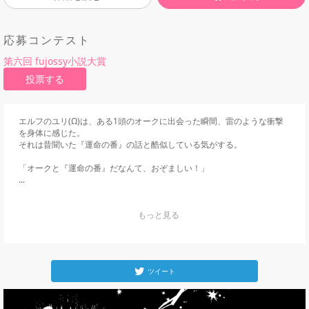
応募コンテスト
第六回 fujossy小説大賞
投票する
エルフのユリ(Ω)は、ある1頭のオークに出会った瞬間、雷のような衝撃
を身体に感じた。

それは昔聞いた『運命の番』の話と酷似している気がする。

「オークと『運命の番』だなんて、おぞましい！」

...
    もっと見る

ツイート