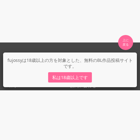
上に

fujossyについて
fujossyは18歳以上の方を対象とした、無料のBL作品投稿サイト
です。
運営会社
fujossy運営ブログ
私は18歳以上です
ヘルプ
お問い合わせ
ガイドライン
ガイドライン（投稿者）
ガイドライン（出版社）