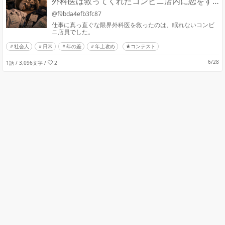
外科医は救ってくれたコンビニ店内に恋をす
る
@f9bda4efb3fc87
仕事に真っ直ぐな限界外科医を救ったのは、眠れないコンビ
ニ店員でした。
社会人
日常
年の差
年上攻め
★コンテスト
6/28
1話 / 3,096文字
/
2