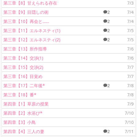
第三章【8】甘えられる存在
7/3
第三章【9】目隠しの術
2
7/4
第三章【10】再会と……
2
7/4
第三章【11】エルネスティ(1)
2
7/5
第三章【12】エルネスティ(2)
2
7/5
第三章【13】所作指導
7/6
第三章【14】交渉(1)
7/6
第三章【15】交渉(2)
7/7
第三章【16】目覚め
7/7
第三章【17】二年後*
2
7/8
第三章【18】番*
7/8
第四章【1】草原の授業
7/9
第四章【2】水浴び*
7/10
第四章【3】小鳥
7/10
第四章【4】三人の妻
2
7/11