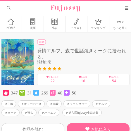
HOME
漫画
小説
イラスト
ランキング
もっと見る
完結
発情エルフ、森で世話焼きオークに拾われ
る。
雉村由壱
お気に入り
しおり
コメント
22
16
54
347
31
269
40
50
R18
オメガバース
溺愛
ファンタジー
エルフ
オーク
獣人
ハピエン
第六回fujossy小説大賞
お気に入り
作品を読む