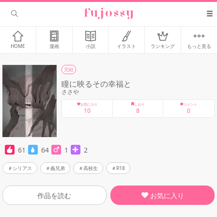
HOME
漫画
小説
イラスト
ランキング
もっと見る
完結
瞳に映るその幸福と
ささや
お気に入り
しおり
コメント
10
8
0
61
64
1
2
シリアス
義兄弟
高校生
R18
お気に入り
作品を読む