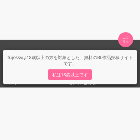
上に

fujossyについて
fujossyは18歳以上の方を対象とした、無料のBL作品投稿サイト
です。
運営会社
fujossy運営ブログ
私は18歳以上です
ヘルプ
お問い合わせ
ガイドライン
ガイドライン（投稿者）
ガイドライン（出版社）