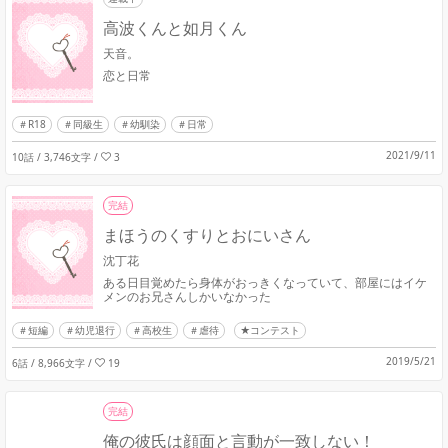
高波くんと如月くん
天音。
恋と日常
R18
同級生
幼馴染
日常
2021/9/11
10話 / 3,746文字
/
3
完結
まほうのくすりとおにいさん
沈丁花
ある日目覚めたら身体がおっきくなっていて、部屋にはイケ
メンのお兄さんしかいなかった
短編
幼児退行
高校生
虐待
★コンテスト
2019/5/21
6話 / 8,966文字
/
19
完結
俺の彼氏は顔面と言動が一致しない！