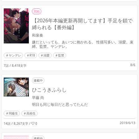
完結
【2026年本編更新再開してます】手足を鎖で
縛られる【番外編】
和泉奏
嫌だといっても、あいつに抱かれる。 性描写多い。溺愛。束
縛。監禁。ヤンデレ。
ヤンデレ
R18
溺愛
監禁
8/6
7話 / 8,418文字
連載中
ひこうきふらし
早藤 尚
明日も同じ毎日だと思ってたんだ
同級生
高校生
2019/6/13
14話 / 8,267文字
/
0
連載中