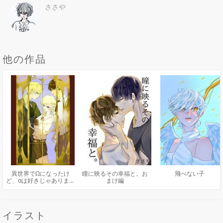
ささや
他の作品
異世界でΩになったけ
瞳に映るその幸福と。お
飛べない子
ど、αは好きじゃありませ
まけ編
ん
イラスト