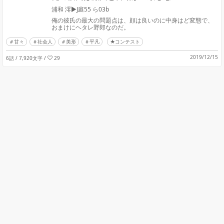
浦和 澪▶︎J庭55 ら03b
俺の彼氏の最大の問題点は、顔は良いのに中身はど変態で、
おまけにヘタレ野郎なのだ。
甘々
社会人
美形
平凡
★コンテスト
2019/12/15
6話 / 7,920文字
/
29