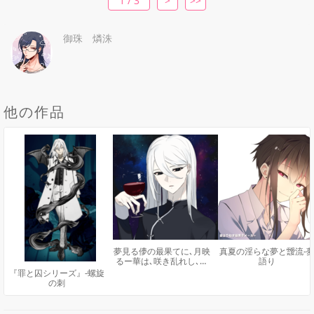
1 / 3
>
>>
御珠 燐洙
他の作品
夢見る儚の最果てに､月映
真夏の淫らな夢と靉流-
るー華は､咲き乱れし､龍
語り
の血
『罪と囚シリーズ』-螺旋
の刺