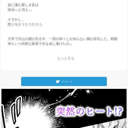
血に滲む愛しき姿は 

泡沫へと消え…。

さぞかし 。

怒りをかうたうだろう。 

天界で沢山の國が在る中、一部の神々しか知らない國が存在した。殺戮
神という特殊な家系で生を成し遂げたの...
    もっと見る

ツイート