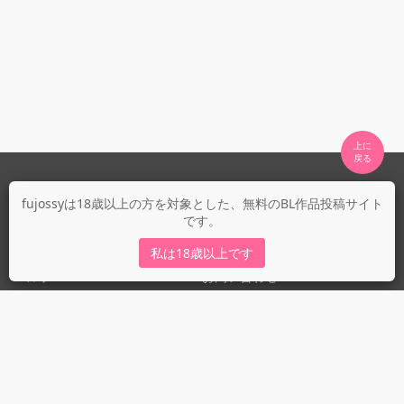
上に

fujossyについて
fujossyは18歳以上の方を対象とした、無料のBL作品投稿サイト
です。
運営会社
fujossy運営ブログ
私は18歳以上です
ヘルプ
お問い合わせ
ガイドライン