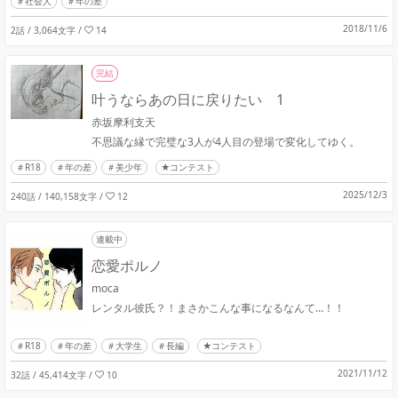
社会人
年の差
2018/11/6
2話 / 3,064文字
/
14
完結
叶うならあの日に戻りたい 1
赤坂摩利支天
不思議な縁で完璧な3人が4人目の登場で変化してゆく。
R18
年の差
美少年
★コンテスト
2025/12/3
240話 / 140,158文字
/
12
連載中
恋愛ポルノ
moca
レンタル彼氏？！まさかこんな事になるなんて…！！
R18
年の差
大学生
長編
★コンテスト
2021/11/12
32話 / 45,414文字
/
10