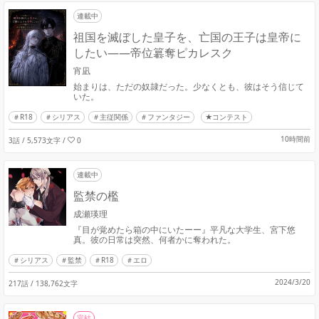
連載中
祖国を滅ぼした皇子を、亡国の王子は皇帝に
したい――帝位簒奪ピカレスク
宵凪
始まりは、ただの奴隷だった。少なくとも、彼はそう信じて
いた。
R18
シリアス
主従関係
ファンタジー
★コンテスト
10時間前
3話 / 5,573文字
/
0
連載中
監禁の檻
成瀬瑛理
『目が覚めたら箱の中にいたーー』平凡な大学生、宮下悠
真。彼の日常は突然、何者かに奪われた。
シリアス
監禁
R18
エロ
2024/3/20
217話 / 138,762文字
完結