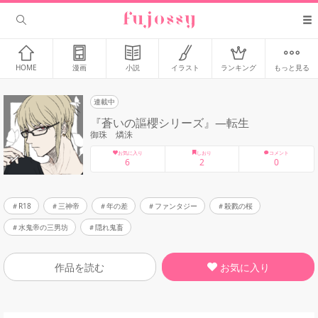
HOME
漫画
小説
イラスト
ランキング
もっと見る
連載中
『蒼いの謳櫻シリーズ』―転生
御珠 燐洙
お気に入り
しおり
コメント
6
2
0
R18
三神帝
年の差
ファンタジー
殺戮の桜
水鬼帝の三男坊
隠れ鬼畜
お気に入り
作品を読む