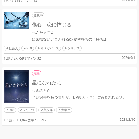
1話 / 7,818文字
/
13
連載中
傷心、恋に怖じる
ぺんたまごん
出来損ないと言われるα×秘密持ちの子持ちΩ
社会人
R18
オメガバース
シリアス
2020/9/1
10話 / 27,759文字
/
32
完結
星になれたら
つきのとら
辛い過去を持つ青年が、DV彼氏（？）に悩まされる話。
R18
シリアス
美少年
大学生
2021/2/10
185話 / 503,847文字
/
217