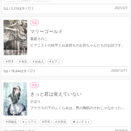
2021/2/7
5話 / 5,318文字
/
2
完結
マリーゴールド
裏庭そのこ
ピアニストの桔平とお金持ちのお坊ちゃんたちのお話です。
R18
先生
社会人
ピアノ
2020/12/11
5話 / 78,844文字
/
5
完結
きっと君は覚えていない
さほり
ブラウスの下のふくらみは、男の胸筋のそれじゃなかった…
同級生
シリアス
R18
大学生
★コンテスト
2019/9/4