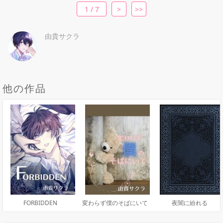
1 / 7
>
>>
由貴サクラ
他の作品
FORBIDDEN
変わらず僕のそばにいて
夜闇に紛れる