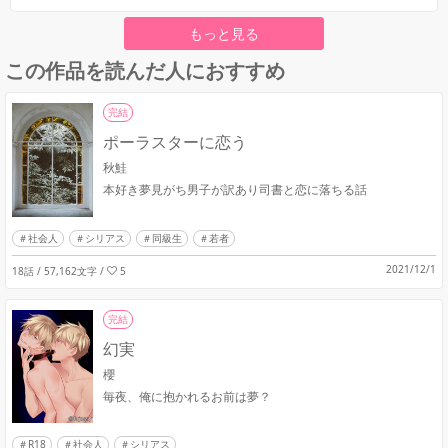
もっと見る
この作品を読んだ人におすすめ
完結
ポーラスターに恋う
秋鮭
本好き夢見がち男子が訳あり司書と恋に落ちる話
社会人
シリアス
同級生
若者
2021/12/1
18話 / 57,162文字
/
5
完結
幻実
櫻
毎夜、俺に抱かれるお前は夢？
R18
社会人
シリアス