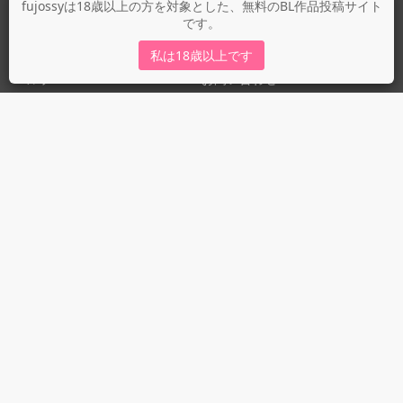
fujossyについて
fujossyは18歳以上の方を対象とした、無料のBL作品投稿サイト
です。
運営会社
fujossy運営ブログ
私は18歳以上です
ヘルプ
お問い合わせ
ガイドライン
ガイドライン（投稿者）
ガイドライン（出版社）
初めての方に／安心安全への取り組み
fujossyをより楽しむために
利用規約とプライバシー
利用規約
プライバシーポリシー