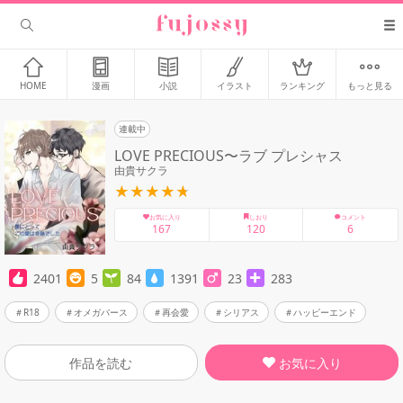
HOME
漫画
小説
イラスト
ランキング
もっと見る
連載中
LOVE PRECIOUS〜ラブ プレシャス
由貴サクラ
お気に入り
しおり
コメント
167
120
6
2401
5
84
1391
23
283
R18
オメガバース
再会愛
シリアス
ハッピーエンド
お気に入り
作品を読む