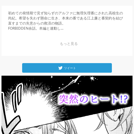
初めての発情期で見ず知らずのアルファに無理矢理番にされた高校生の
尚紀。希望を失わず懸命に生き、本来の番である江上廉と番契約を結び
直すまでの失意からの救済の物語。

FORBIDDEN余話。本編と連動し...
    もっと見る

ツイート