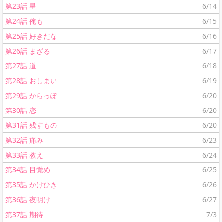
第23話 星
6/14
第24話 俺も
6/15
第25話 好きだな
6/16
第26話 まざる
6/17
第27話 道
6/18
第28話 おしまい
6/19
第29話 からっぽ
6/20
第30話 恋
6/20
第31話 残すもの
6/20
第32話 痛み
6/23
第33話 教え
6/24
第34話 目覚め
6/25
第35話 かけひき
6/26
第36話 夜明け
6/27
第37話 期待
7/3