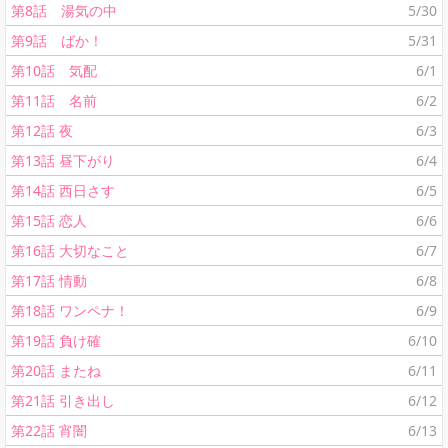
第8話 湯気の中
5/30
第9話 ばか！
5/31
第10話 気配
6/1
第11話 名前
6/2
第12話 夜
6/3
第13話 昼下がり
6/4
第14話 西日さす
6/5
第15話 恋人
6/6
第16話 大切なこと
6/7
第17話 情動
6/8
第18話 ワンペナ！
6/9
第19話 負け確
6/10
第20話 またね
6/11
第21話 引き出し
6/12
第22話 宵闇
6/13