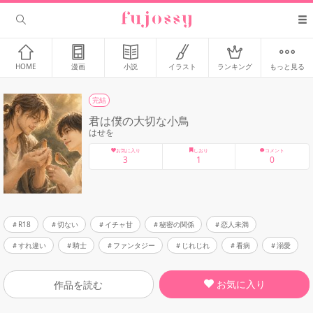
HOME
漫画
小説
イラスト
ランキング
もっと見る
完結
君は僕の大切な小鳥
はせを
お気に入り
しおり
コメント
3
1
0
R18
切ない
イチャ甘
秘密の関係
恋人未満
すれ違い
騎士
ファンタジー
じれじれ
看病
溺愛
お気に入り
作品を読む