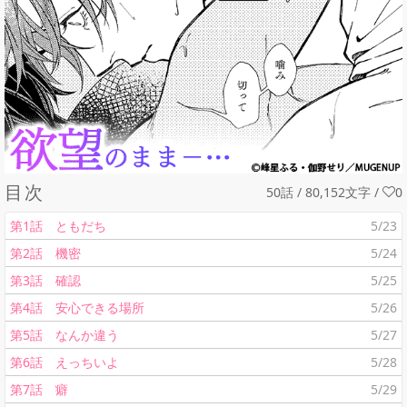
目次
50話 / 80,152文字
/
0
第1話 ともだち
5/23
第2話 機密
5/24
第3話 確認
5/25
第4話 安心できる場所
5/26
第5話 なんか違う
5/27
第6話 えっちいよ
5/28
第7話 癖
5/29