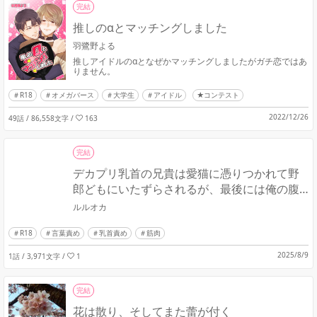
完結
推しのαとマッチングしました
羽鷺野よる
推しアイドルのαとなぜかマッチングしましたがガチ恋ではあ
りません。
R18
オメガバース
大学生
アイドル
★コンテスト
2022/12/26
49話 / 86,558文字
/
163
完結
デカプリ乳首の兄貴は愛猫に憑りつかれて野
郎どもにいたずらされるが、最後には俺の腹
の上で～・試し読み
ルルオカ
R18
言葉責め
乳首責め
筋肉
2025/8/9
1話 / 3,971文字
/
1
完結
花は散り、そしてまた蕾が付く