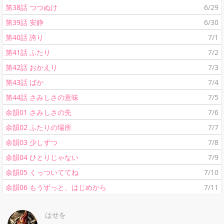
第38話 つつぬけ
6/29
第39話 安静
6/30
第40話 誇り
7/1
第41話 ふたり
7/2
第42話 おかえり
7/3
第43話 ばか
7/4
第44話 さみしさの意味
7/5
余韻01 さみしさの先
7/6
余韻02 ふたりの場所
7/7
余韻03 少しずつ
7/8
余韻04 ひとりじゃない
7/9
余韻05 くっついててね
7/10
余韻06 もうずっと、はじめから
7/11
はせを