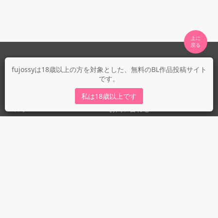
上に

fujossyについて
fujossyは18歳以上の方を対象とした、無料のBL作品投稿サイト
です。
運営会社
fujossy運営ブログ
私は18歳以上です
ヘルプ
お問い合わせ
ガイドライン
ガイドライン（投稿者）
ガイドライン（出版社）
初めての方に／安心安全への取り組み