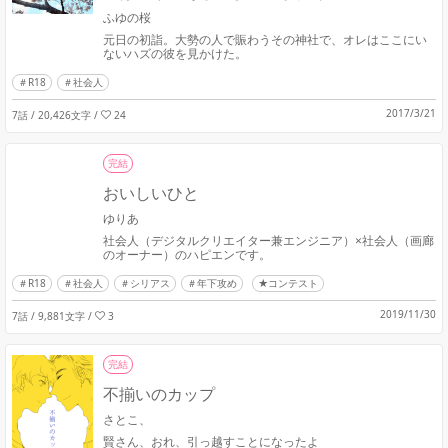
ふゆの桜
元日の初詣。大勢の人で賑わうその神社で、オレはここにい
ないハズの彼を見かけた。
R18
社会人
2017/3/21
7話 / 20,426文字
/
24
完結
おいしいひと
ゆりあ
社会人（デジタルクリエイター兼エンジニア）×社会人（画廊
のオーナー）のハピエンです。
R18
社会人
シリアス
年下攻め
★コンテスト
2019/11/30
7話 / 9,881文字
/
3
完結
不揃いのカップ
さとこ、
賢さん、おれ、引っ越すことになったよ