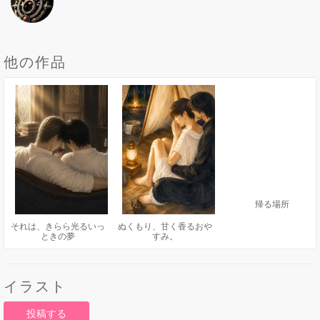
他の作品
帰る場所
それは、きらら光るいっ
ぬくもり、甘く香るおや
ときの夢
すみ。
イラスト
投稿する