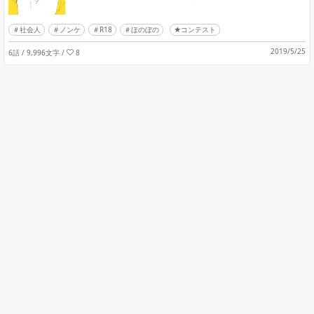
社会人
ノンケ
R18
ほのぼの
★コンテスト
2019/5/25
6話 / 9,996文字
/
8