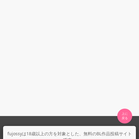
上に

fujossyについて
fujossyは18歳以上の方を対象とした、無料のBL作品投稿サイト