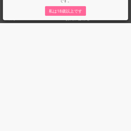
です。
運営会社
fujossy運営ブログ
私は18歳以上です
ヘルプ
お問い合わせ
ガイドライン
ガイドライン（投稿者）
ガイドライン（出版社）
初めての方に／安心安全への取り組み
fujossyをより楽しむために
利用規約とプライバシー
利用規約
プライバシーポリシー