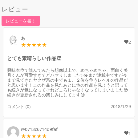
レビュー
レビューを書く
あ
2
とても素晴らしい作品👏
興味本位で読んでみたら想像以上で、めちゃめちゃ、面白く美
月くんが可愛すぎてどハマりしました✨💫まだ連載中ですが今
まで見てきたヤクザ系の中でも１、２位を争うレベルの作品だ
と思います！この作品を見たあとに他の作品を見ようと思って
も続きが気になってそれどころじゃなくなってしまいました😳
続きが更新されるの楽しみにしてます😌
コメント (0)
2018/1/29
@0713c6714d9faf
1