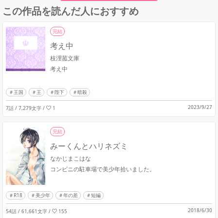
この作品を読んだ人におすすめ
完結
考え中
枝浬菰文庫
考え中
王国
王
陛下
暗殺
2023/9/27
7話 / 7,279文字
/
1
完結
みーくんとハリネズミ
なかじまこはな
コンビニの駐車場で美少年拾いました。
R18
美少年
年の差
短編
2018/6/30
54話 / 61,661文字
/
155