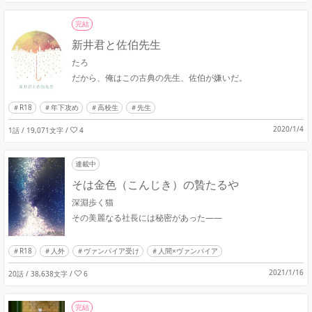
完結
新井君と佐伯先生
たろ
だから、俺はこの古典の先生、佐伯が嫌いだ。
R18
年下攻め
高校生
先生
2020/1/4
1話 / 19,071文字
/
4
連載中
そは金色（こんじき）の贄たるや
深淵歩く猫
その美麗なる社長には秘密があった――
R18
人外
ヴァンパイア受け
人間×ヴァンパイア
2021/1/16
20話 / 38,638文字
/
6
完結