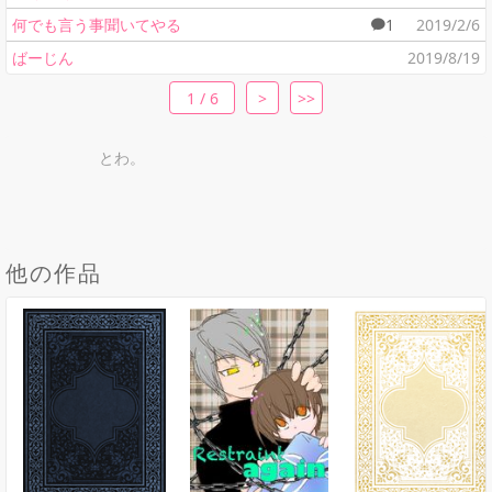
何でも言う事聞いてやる
1
2019/2/6
ばーじん
2019/8/19
1 / 6
>
>>
とわ。
他の作品