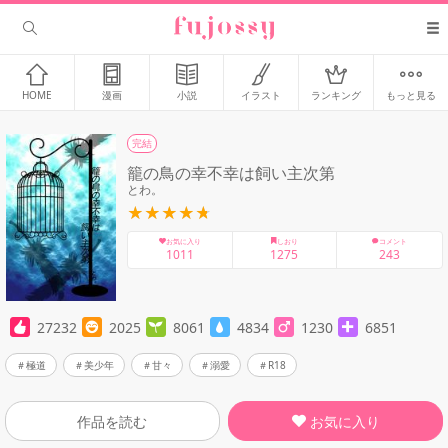
HOME
漫画
小説
イラスト
ランキング
もっと見る
完結
籠の鳥の幸不幸は飼い主次第
とわ。
お気に入り
しおり
コメント
1011
1275
243
27232
2025
8061
4834
1230
6851
極道
美少年
甘々
溺愛
R18
お気に入り
作品を読む